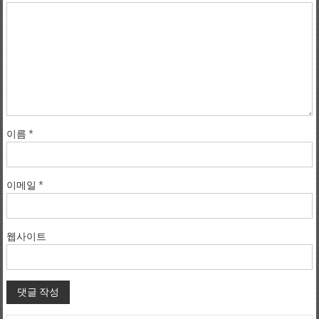
이름
*
이메일
*
웹사이트