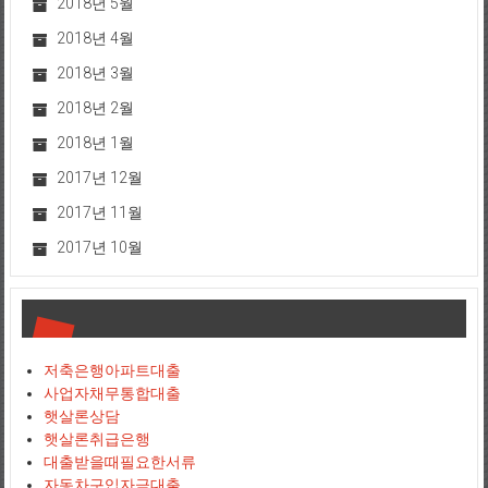
2018년 5월
2018년 4월
2018년 3월
2018년 2월
2018년 1월
2017년 12월
2017년 11월
2017년 10월
저축은행아파트대출
사업자채무통합대출
햇살론상담
햇살론취급은행
대출받을때필요한서류
자동차구입자금대출