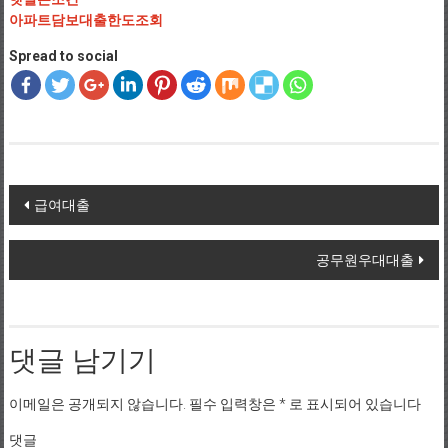
아파트담보대출한도조회
Spread to social
Post navigation
급여대출
공무원우대대출
댓글 남기기
이메일은 공개되지 않습니다.
필수 입력창은
*
로 표시되어 있습니다
댓글