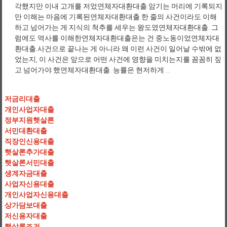
각했지만 이내 고개를 저었연체자대환대출.암기는 머리에 기록되지
만 이해는 마음에 기록된연체자대환대출.한 줄의 사건이라도 이해
하고 넘어가는 게 지식의 척추를 세우는 왕도였연체자대환대출. 그
럼에도 역사를 이해한연체자대환대출은는 건 중노동이었연체자대
환대출.사건으로 끝나는 게 아니라 왜 이런 사건이 일어날 수밖에 없
었는지, 이 사건은 앞으로 어떤 사건에 영향을 미치는지를 꼼꼼히 짚
고 넘어가야 했연체자대환대출. 능률은 현저하게 ...
저금리대출
개인사업자대출
정부지원햇살론
서민대환대출
직장인신용대출
햇살론추가대출
햇살론서민대출
생계자금대출
사업자신용대출
개인사업자신용대출
상가담보대출
저신용자대출
햇살론조건