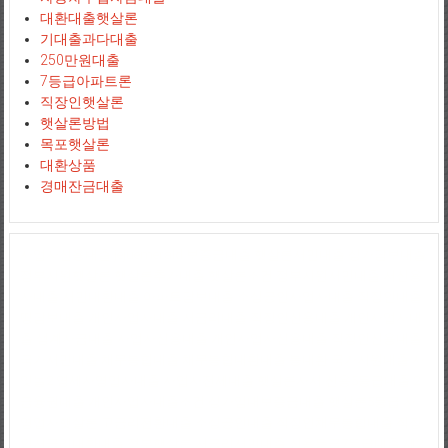
대환대출햇살론
기대출과다대출
250만원대출
7등급아파트론
직장인햇살론
햇살론방법
목포햇살론
대환상품
경매잔금대출
사업자신용대출
jejuemerald
보증금대출
햇살론서민대출
상가담보대출
정부지원햇살론
햇살론추가대출
햇살론조건
정부지원서민대출
저신용
자대출
서민대환대출
아파트담보대출
소상공인사업자대출
직장인대출
땅담보대출
개인사업자대출
저금리대출
직장인신용대출
개인사업자대
출
생계자금대출
사업자신용대출
개인사업자신용대출
직장인신용대출
국가서민대출
채무통합대출
채무통합대환대출
통대환
국가지원대출
사
잇돌2
영세자영업자대출
사업자전세대출
햇살론자서
신용5등급대출
2
금융권대출
개인사업자대출조건
상가임대보증금대출
햇살론5등급
자
영업자햇살론
고금리전환대출
소상공인대출
직장인채무통합대출
직장
인저금리대환대출
정부햇살론
저금리서민대출
신용등급7등급대출
제2