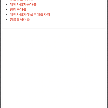
개인사업자금대출
권리금대출
개인사업자햇살론대출자격
원룸월세대출
사업자신용대출
jejuemerald
보증금대출
햇살론서민대출
상가담보대출
정부지원햇살론
햇살론추가대출
햇살론조건
정부지원서민대출
저신용
자대출
서민대환대출
아파트담보대출
소상공인사업자대출
직장인대출
땅담보대출
개인사업자대출
저금리대출
직장인신용대출
개인사업자대
출
생계자금대출
사업자신용대출
개인사업자신용대출
직장인신용대출
국가서민대출
채무통합대출
채무통합대환대출
통대환
국가지원대출
사
잇돌2
영세자영업자대출
사업자전세대출
햇살론자서
신용5등급대출
2
금융권대출
개인사업자대출조건
상가임대보증금대출
햇살론5등급
자
영업자햇살론
고금리전환대출
소상공인대출
직장인채무통합대출
직장
인저금리대환대출
정부햇살론
저금리서민대출
신용등급7등급대출
제2
금융권금리
정부지원자금대출
파산면책자햇살론
저축은행햇살론
경락
대금대출
개인사업자저금리대출
사대보험미가입자대출
1억5천대출이
자
대출받는방법
창업자금대출
중소기업대출
영세자영업자대출
가족명
의대출
만기일시상환대출
새희망홀씨대출
전세계약서대출
개인회생자
대출자격
사잇돌대출
창업대출조건
신협햇살론대출자격
사업자대출조