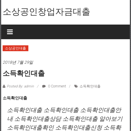
Skip to content
소상공인창업자금대출
소상공인대출
2018년 7월 29일
소득확인대출
Posted By: admin
0 Comment
소득확인대출
소득확인대출
소득확인대출 소득확인대출 소득확인대출안
내 소득확인대출상담 소득확인대출 알아보기
소득확인대출확인 소득확인대출신청 소득확