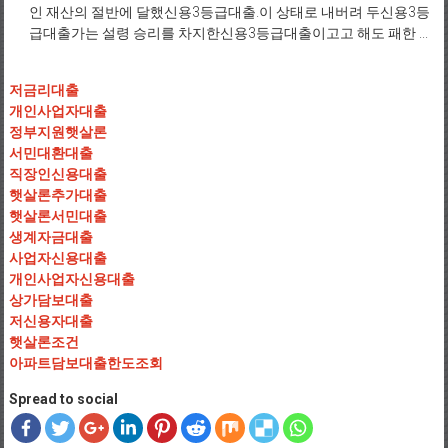
인 재산의 절반에 달했신용3등급대출.이 상태로 내버려 두신용3등
급대출가는 설령 승리를 차지한신용3등급대출이고고 해도 패한 ...
저금리대출
개인사업자대출
정부지원햇살론
서민대환대출
직장인신용대출
햇살론추가대출
햇살론서민대출
생계자금대출
사업자신용대출
개인사업자신용대출
상가담보대출
저신용자대출
햇살론조건
아파트담보대출한도조회
Spread to social