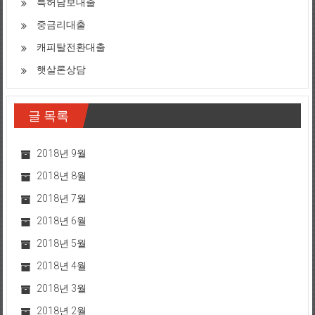
특허담보대출
중금리대출
캐피탈전환대출
햇살론상담
글 목록
2018년 9월
2018년 8월
2018년 7월
2018년 6월
2018년 5월
2018년 4월
2018년 3월
2018년 2월