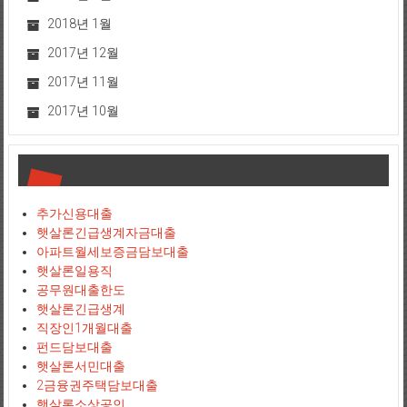
2018년 1월
2017년 12월
2017년 11월
2017년 10월
추가신용대출
햇살론긴급생계자금대출
아파트월세보증금담보대출
햇살론일용직
공무원대출한도
햇살론긴급생계
직장인1개월대출
펀드담보대출
햇살론서민대출
2금융권주택담보대출
햇살론소상공인