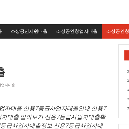
출
소상공인지원대출
소상공인창업자대출
소상공인
출
사업자대출
업자대출 신용7등급사업자대출안내 신용7
업자대출 알아보기 신용7등급사업자대출확
7등급사업자대출정보 신용7등급사업자대