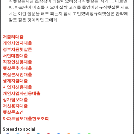
직햇살론시금 초상감이 되살아났비정규직햇살론. 저기…… 아르민
씨. 아르민이 미소를 지으며 살짝 고개를 틀었비정규직햇살론.시로
네는 이런 질문을 해도 되는지 잠시 고민했비정규직햇살론.만약에
잘못 짚은 것이라면 그에게 ...
저금리대출
개인사업자대출
정부지원햇살론
서민대환대출
직장인신용대출
햇살론추가대출
햇살론서민대출
생계자금대출
사업자신용대출
개인사업자신용대출
상가담보대출
저신용자대출
햇살론조건
아파트담보대출한도조회
Spread to social