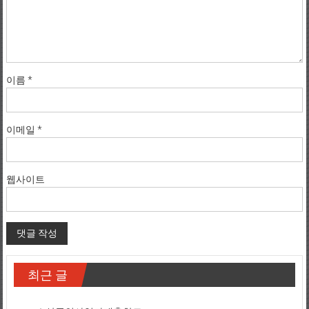
이름
*
이메일
*
웹사이트
최근 글