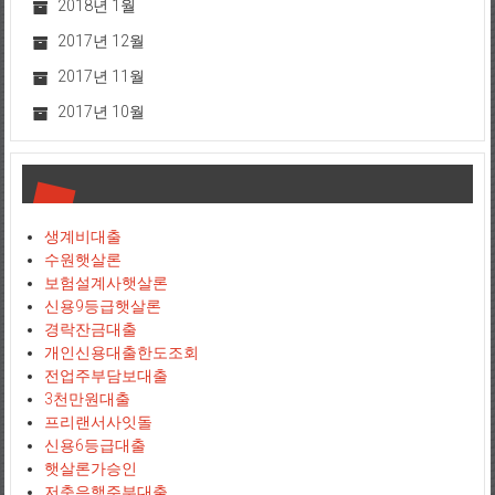
2018년 1월
2017년 12월
2017년 11월
2017년 10월
생계비대출
수원햇살론
보험설계사햇살론
신용9등급햇살론
경락잔금대출
개인신용대출한도조회
전업주부담보대출
3천만원대출
프리랜서사잇돌
신용6등급대출
햇살론가승인
저축은행주부대출