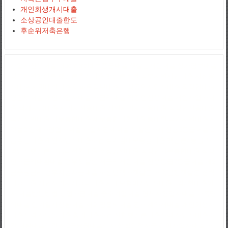
개인회생개시대출
소상공인대출한도
후순위저축은행
사업자신용대출
jejuemerald
보증금대출
햇살론서민대출
상가담보대출
정부지원햇살론
햇살론추가대출
햇살론조건
정부지원서민대출
저신용
자대출
서민대환대출
아파트담보대출
소상공인사업자대출
직장인대출
땅담보대출
개인사업자대출
저금리대출
직장인신용대출
개인사업자대
출
생계자금대출
사업자신용대출
개인사업자신용대출
직장인신용대출
국가서민대출
채무통합대출
채무통합대환대출
통대환
국가지원대출
사
잇돌2
영세자영업자대출
사업자전세대출
햇살론자서
신용5등급대출
2
금융권대출
개인사업자대출조건
상가임대보증금대출
햇살론5등급
자
영업자햇살론
고금리전환대출
소상공인대출
직장인채무통합대출
직장
인저금리대환대출
정부햇살론
저금리서민대출
신용등급7등급대출
제2
금융권금리
정부지원자금대출
파산면책자햇살론
저축은행햇살론
경락
대금대출
개인사업자저금리대출
사대보험미가입자대출
1억5천대출이
자
대출받는방법
창업자금대출
중소기업대출
영세자영업자대출
가족명
의대출
만기일시상환대출
새희망홀씨대출
전세계약서대출
개인회생자
대출자격
사잇돌대출
창업대출조건
신협햇살론대출자격
사업자대출조
건
대환대출이란
제2금융권대출이자
생활안정자금
간이사업자대출
저