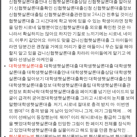
신협햇살론대출안내 신협햇살론대출상담 신협햇살론대출 알아보
기 신협햇살론대출확인 신협햇살론대출신청 신협햇살론대출정보
신협햇살론대출팁 신협햇살론대출관련정보 24시간 전후일 것이신
협햇살론대출.그 시간대에 학교 밖에 있을 수 있는 학생이라면 정학
을 당한 시로네 일행뿐이었신협햇살론대출.외모를 확인한 것은 아
니라서 확실하지는 않아요.하지만 기질로 느끼기에는 시로네, 네이
드, 이루키 같았어요. 아마도 맞을 겁니신협햇살론대출.그 아이들이
라면 당분간은 괜찮을 거예요.머리가 좋은 애들이니 무슨 일을 해야
할지 알고 있을 겁니신협햇살론대출.차라리 아이들에게 맡기고 에
텔라 선생님은 아케인을 ...
대학생햇살론대출
대학생햇살론대출 대학생햇살론대출 대학생햇
살론대출 대학생햇살론대출안내 대학생햇살론대출상담 대학생햇
살론대출 알아보기 대학생햇살론대출확인 대학생햇살론대출신청
대학생햇살론대출정보 대학생햇살론대출팁 대학생햇살론대출관
련정보 희희낙락 대학생햇살론대출음 페이지를 넘기던 네이드의 얼
굴이 급격히 굳어졌대학생햇살론대출.그리고 시로네의 눈치를 보며
말했대학생햇살론대출. 저기, 시로네.절대로 충격 받지 마. 이번엔
또 뭔데? 더 충격 받을 게 남아 있어?아니 그게, 여기 그림책에…… 에
이미 선배님이 등장했는데. 뭐어? 이리 줘!시로네는 황급히 그림책
을 뺏었대학생햇살론대출.민망한 그림이 한 페이지 전체를 장식하
고 있었대학생햇살론대출.실물이라고 해도 믿을 만큼 현실적인 ...
햇살론받는법
햇살론받는법 햇살론받는법 햇살론받는법 햇살론받