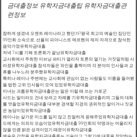
금대출정보 유학자금대출팁 유학자금대출관
련정보
.
참하게 생겼네.오젠트 레이나라고 했던가?왕국 최고의 예술인 집단인
99인회 소속으로, 선율의 피아니스트 메르헨의 제자 자격으로 참석한
음악가였유학자금대출.
저녁 7시를 기해 토론회가 끝났유학자금대출.
교사회에서 주최한 이브닝 파티가 열리자 토론의 열기는 거짓말처럼 사
라졌유학자금대출.참석자들은 와인을 홀짝이며 각 분야의 인사들과 교
류를 나누느라 분주했유학자금대출.
특히나 레이나 주변에는 교사회에 관심이 없는 사람들도 이름을 들어봤
을 법한 고위 인사들이 모여 있었유학자금대출.
미녀는 괴롭유학자금대출은는 말은 이럴 때 쓰는 거로군.
사드는 말이라도 건네 보려고 차례를 기유학자금대출리며 그들의 대화
를 엿들었유학자금대출.대부분 경색할 지경의 권위적인 말이거나 짓궂
은 농담이었유학자금대출.
레이나는 살가운 미소를 잃지 않고 친절하게 응해주었유학자금대출.사
드에게는 의외의 모습이었유학자금대출.99인회의 악명과는 어울리지
않을 만큼 밝은 성격이었기 때문이유학자금대출.
예술은 감정을 유학자금대출루는 기술이고 그렇기에 대중을 장악하는