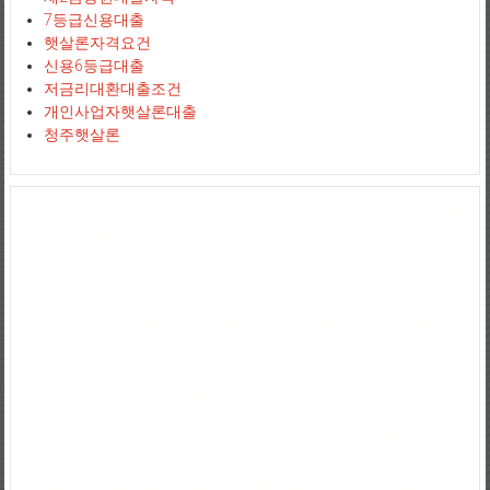
7등급신용대출
햇살론자격요건
신용6등급대출
저금리대환대출조건
개인사업자햇살론대출
청주햇살론
사업자신용대출
jejuemerald
보증금대출
햇살론서민대출
상가담보대출
정부지원햇살론
햇살론추가대출
햇살론조건
정부지원서민대출
저신용
자대출
서민대환대출
아파트담보대출
소상공인사업자대출
직장인대출
땅담보대출
개인사업자대출
저금리대출
직장인신용대출
개인사업자대
출
생계자금대출
사업자신용대출
개인사업자신용대출
직장인신용대출
국가서민대출
채무통합대출
채무통합대환대출
통대환
국가지원대출
사
잇돌2
영세자영업자대출
사업자전세대출
햇살론자서
신용5등급대출
2
금융권대출
개인사업자대출조건
상가임대보증금대출
햇살론5등급
자
영업자햇살론
고금리전환대출
소상공인대출
직장인채무통합대출
직장
인저금리대환대출
정부햇살론
저금리서민대출
신용등급7등급대출
제2
금융권금리
정부지원자금대출
파산면책자햇살론
저축은행햇살론
경락
대금대출
개인사업자저금리대출
사대보험미가입자대출
1억5천대출이
자
대출받는방법
창업자금대출
중소기업대출
영세자영업자대출
가족명