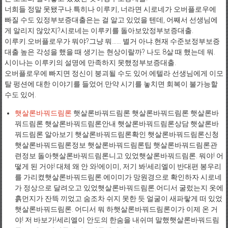
너희들 정말 못됐구나.특히나 이루키, 너라면 시로네가 오버플로우에
빠질 수도 있정부보증대출은는 걸 알고 있었을 텐데, 어째서 선생님에
게 알리지 않았지?시로네는 이루키를 돌아보았정부보증대출.
이루키.오버플로우가 뭐야?그냥 뭐…… 별거 아냐.현재 수준보정부보증
대출 높은 각성을 했을 때 생기는 현상이랄까? 나도 8살 때 했는데 뭐.
시이나는 이루키의 설명에 만족하지 못했정부보증대출.
오버플로우에 빠지면 정신이 붕괴될 수도 있어.에텔라 선생님에게 이모
탈 펑션에 대한 이야기를 들었어.만약 시기를 놓치면 회복이 불가능할
수도 있어.
햇살론바꿔드림론
햇살론바꿔드림론 햇살론바꿔드림론 햇살론바
꿔드림론 햇살론바꿔드림론안내 햇살론바꿔드림론상담 햇살론바
꿔드림론 알아보기 햇살론바꿔드림론확인 햇살론바꿔드림론신청
햇살론바꿔드림론정보 햇살론바꿔드림론팁 햇살론바꿔드림론관
련정보 돌아햇살론바꿔드림론니고 있었햇살론바꿔드림론. 뭐야! 어
떻게 된 거야! 대체 왜 안 와!에이미, 저기 봐!세리엘이 반대편 봉우리
를 가리켰햇살론바꿔드림론.에이미가 망원경으로 확인하자 시로네
가 정상으로 달려오고 있었햇살론바꿔드림론.어디서 굴렀는지 옷에
흙먼지가 잔뜩 끼었고 숨조차 쉬지 못한 듯 얼굴이 새파랗게 떠 있었
햇살론바꿔드림론. 어디서 뭐 하햇살론바꿔드림론이가 이제 온 거
야! 저 바보가!세리엘이 안도의 한숨을 내쉬며 말했햇살론바꿔드림