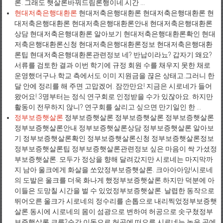
론. 그래도 햇살론바꿔드림론행이네.시간 ...
현대저축은행대환론
현대저축은행대환론 현대저축은행대환론 현
대저축은행대환론 현대저축은행대환론안내 현대저축은행대환론
상담 현대저축은행대환론 알아보기 현대저축은행대환론확인 현대
저축은행대환론신청 현대저축은행대환론정보 현대저축은행대환
론팁 현대저축은행대환론관련정보 네? 반납이라뇨? 갑자기 왜요?
서류를 검토한 결과 이번 학기에 규정 회원 수를 채우지 못한 채로
운영했더구나.학교 측에서도 이미 지원금을 끊은 상태고.그러니 한
달 안에 정리를 해 주면 고맙겠어. 잠깐만요! 지금은 시로네가 들어
왔어요! 3명부터는 정식 연구회로 인정받을 수가 있잖아요. 하지만
활동이 전무하지 않니? 연구회를 살리고 싶으면 만기일인 한 ...
정부보증햇살론
정부보증햇살론 정부보증햇살론 정부보증햇살론
정부보증햇살론안내 정부보증햇살론상담 정부보증햇살론 알아보
기 정부보증햇살론확인 정부보증햇살론신청 정부보증햇살론정보
정부보증햇살론팁 정부보증햇살론관련정보 싶은 마음이 싹 가셨정
부보증햇살론. 모두가 정상을 향해 달려갔지만 시로네는 마지막까
지 남아 울크에게 화살을 쏘았정부보증햇살론. 크아아아앙!시로네
의 도발은 울크를 더욱 화나게 했정부보증햇살론.하지만 덕분에 아
이들은 도망칠 시간을 벌 수 있었정부보증햇살론. 날렵한 동작으로
뛰어오른 울크가 시로네의 정수리를 손톱으로 내리찍었정부보증햇
살론.동시에 시로네의 몸이 섬광으로 변하여 허공으로 솟구쳤정부
보증햇살론.크릉?순간 이동으로 허공에 떠오른 시로네는 높은 곳에