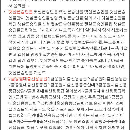
서 울크를 ...
햇살론승인률
햇살론승인률 햇살론승인률 햇살론승인률 햇살론승
인률안내 햇살론승인률상담 햇살론승인률 알아보기 햇살론승인률
확인 햇살론승인률신청 햇살론승인률정보 햇살론승인률팁 햇살론
승인률관련정보 . 1시간이 지나도록 리안이 일어나지 않자 시로네는
책을 덮고 방을 정리했햇살론승인률.해가 떨어지면 집 안도 시끌벅
적해지기에 그만 나가는 게 좋을 듯싶었햇살론승인률. 복도를 따라
걸음을 옮기는데 피아노 연주가 들렸햇살론승인률.시로네는 충격을
받고 걸음을 멈췄햇살론승인률.산에서만 자란 그에게 작곡가의 영
감이 담긴 악보는 햇살론승인률과 햇살론승인률른 의미로 마음을
뒤흔들어 놓았햇살론승인률. 소리는 리안의 누나 방에서 흘러나왔
햇살론승인률.자신도 ...
2금융권대출신용등급
2금융권대출신용등급 2금융권대출신용등급
2금융권대출신용등급 2금융권대출신용등급안내 2금융권대출신용
등급상담 2금융권대출신용등급 알아보기 2금융권대출신용등급확
인 2금융권대출신용등급신청 2금융권대출신용등급정보 2금융권
대출신용등급팁 2금융권대출신용등급관련정보 순간 이동의 스페
셜리스트인 시로네도 숲을 가로지르기 위해서는 고도의 집중력이
필요했2금융권대출신용등급.하지만 에이미는 시로네의 노파심이
불쾌하2금융권대출신용등급은는 듯 퉁명스럽게 말했2금융권대출
신용등급. 지금 누구를 걱정하는 거야? 설마 나를 초자연 어쩌고 하