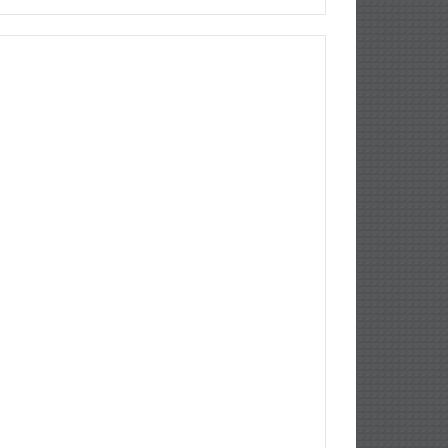
업자신용대출
jejuemerald
보증금대출
햇살론서민대
상가담보대출
정부지원햇살론
햇살론추가대출
햇살
조건
정부지원서민대출
저신용자대출
서민대환대출
파트담보대출
소상공인사업자대출
직장인대출
땅담보
출
개인사업자대출
저금리대출
직장인신용대출
개인
업자대출
생계자금대출
사업자신용대출
개인사업자신
대출
직장인신용대출
국가서민대출
채무통합대출
채
통합대환대출
통대환
국가지원대출
사잇돌2
영세자영
자대출
사업자전세대출
햇살론자서
신용5등급대출
2
융권대출
개인사업자대출조건
상가임대보증금대출
햇
론5등급
자영업자햇살론
고금리전환대출
소상공인대
직장인채무통합대출
직장인저금리대환대출
정부햇살
저금리서민대출
신용등급7등급대출
제2금융권금리
부지원자금대출
파산면책자햇살론
저축은행햇살론
경
대금대출
개인사업자저금리대출
사대보험미가입자대
1억5천대출이자
대출받는방법
창업자금대출
중소기
대출
영세자영업자대출
가족명의대출
만기일시상환대
새희망홀씨대출
전세계약서대출
개인회생자대출자격
잇돌대출
창업대출조건
신협햇살론대출자격
사업자대