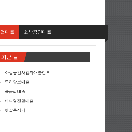
창업대출
소상공인대출
최근 글
소상공인사업자대출한도
특허담보대출
중금리대출
캐피탈전환대출
햇살론상담