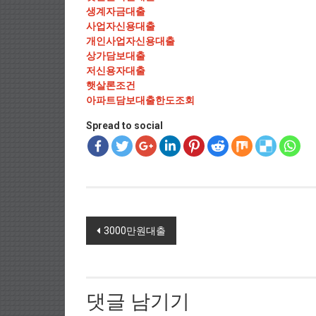
생계자금대출
사업자신용대출
개인사업자신용대출
상가담보대출
저신용자대출
햇살론조건
아파트담보대출한도조회
Spread to social
Post navigation
3000만원대출
댓글 남기기