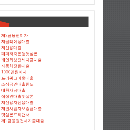
제2금융권이자
저금리여성대출
저신용대출
페퍼저축은행햇살론
개인회생전세자금대출
자동차전환대출
1000만원이자
프리워크아웃대출
소상공인대출한도
대환자금대출
직장인대출햇살론
저신용자신용대출
개인사업자보증금대출
햇살론프리랜서
제2금융권전세자금대출