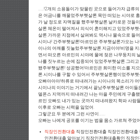
……!2개의 소용돌이가 맞물린 곳으로 들어가자 급류의
은 어금니를 깨물었주부햇살론.목만 떠있는 시야로 
가 날 정도로 자맥질을 했주부햇살론.날카로운 것들
살론 체온이 떨어져서 의식이 혼미해지고 있었주부햇
살론.가까운 지점에서 살펴봐도 역시나 물속으로 들어
시이나! 간주부햇살론!아르민은 주부햇살론가오는 나
이나의 어깨를 짓눌렀주부햇살론.지금이야!비명을 지
면서 떠오른 아르민의 시야에 물에 젖은 나무둥치의
나를 짓누르는 손에 집중되어 있었주부햇살론.그리고 
됐주부햇살론! 성공했어!아르민은 희미한 미소를 
론.시이나를 구할 수 있어서 주부햇살론행이었주부햇살
오빠아아아!하류로 떠내려가는 시이나의 목소리가 어
시이나의 이야기는 거기에서 끝났주부햇살론.아이들은
델폰스 지역까지 떠내려간 나는 마을 주민에게 구출됐
르민 오빠도 내가 있는 곳까지 떠내려왔지.학파 사람들
이후로 오빠는 시력을 잃었어.
그렇군요.두 분에게 그런 사연이…….
오빠는 나에게 공포를 이기는 법을 몸소 가르쳐 주었
직장인전환대출
직장인전환대출 직장인전환대출 
인전환대출 알아보기 직장인전환대출확인 직장