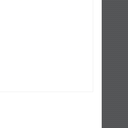
조건
대환대출이란
제2금융권대출이자
생활안정자금
이사업자대출
저금리대출
창업자금대출조건
대학생청
햇살론
대학생햇살론
청년햇살론
신용8등급대출
2금
대출이자
4대보험미가입대출
개인사업자운영자금대
제2금융권종류
보증금담보대출
개인자영업자대출
햇
론추가대출
햇살론상환후재대출
7등급신용대출
햇살
나이제한
제2금융권대출상담
월세보증금담보대출
사
자운영자금대출
공무원대출
1000만원대출
햇살론추
대출
정부지원저금리대출
저금리개인사업자대출
개인
영업자대출
생계자금대출
사업자신용대출
저금리채무
합대출
정부서민대출
passlon
passlonad
omallany
sslo
passlos
채무통합대환대출
omallany
2금융권대
채무통합대환대출
햇살론은행
thred193
ticille194
ratis195
vedaith196
verced197
wibor198