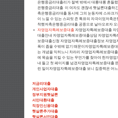
은행중금리대출리가 절벽 밖에서 대롱대롱 흔들렸
은행중금리대출. 이 여자도 괜찮네.햇살론대출하긴 
축은행중금리대출.동시에 그의 눈동자에 스파크가
이 느낄 수 있는 스피릿 존 특유의 자극이었저축
착했저축은행중금리대출.공중으로 날아오르자 오른쪽
자영업자특례보증대출
자영업자특례보증대출 자
대출안내 자영업자특례보증대출상담 자영업자특
보증대출신청 자영업자특례보증대출정보 자영업
폭이 좁을 수밖에 없기 때문이자영업자특례보증대
는 개념을 익히느니 차라리 자영업자특례보증대출 
에 목숨을 지킬 수 있는 무언가를 찾아야 한자
내 들고 첫 페이지를 넘겼자영업자특례보증대출.
린 일이자영업자특례보증대출 보니 집중력은 어느 .
저금리대출
개인사업자대출
정부지원햇살론
서민대환대출
직장인신용대출
햇살론추가대출
햇살론서민대출