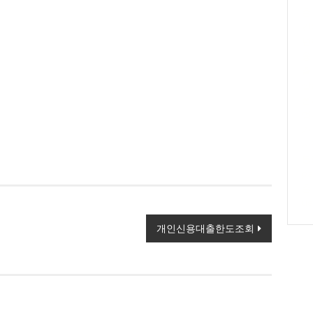
출
간
년
융
출
살
론
업
가
자
통
pa
출
ua
개인신용대출한도조회