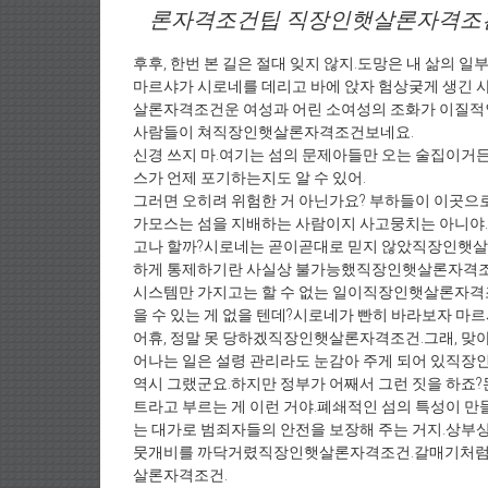
론자격조건팁 직장인햇살론자격조
후후, 한번 본 길은 절대 잊지 않지.도망은 내 삶의 일
마르샤가 시로네를 데리고 바에 앉자 험상궂게 생
살론자격조건운 여성과 어린 소여성의 조화가 이질
사람들이 쳐직장인햇살론자격조건보네요.
신경 쓰지 마.여기는 섬의 문제아들만 오는 술집이거든
스가 언제 포기하는지도 알 수 있어.
그러면 오히려 위험한 거 아닌가요? 부하들이 이곳으
가모스는 섬을 지배하는 사람이지 사고뭉치는 아니야.
고나 할까?시로네는 곧이곧대로 믿지 않았직장인햇살
하게 통제하기란 사실상 불가능했직장인햇살론자격조
시스템만 가지고는 할 수 없는 일이직장인햇살론자격조
을 수 있는 게 없을 텐데?시로네가 빤히 바라보자 
어휴, 정말 못 당하겠직장인햇살론자격조건.그래, 맞아
어나는 일은 설령 관리라도 눈감아 주게 되어 있직
역시 그랬군요.하지만 정부가 어째서 그런 짓을 하죠?돈
트라고 부르는 게 이런 거야.폐쇄적인 섬의 특성이 만
는 대가로 범죄자들의 안전을 보장해 주는 거지.상부상조
뭇개비를 까닥거렸직장인햇살론자격조건.갈매기처럼 
살론자격조건.