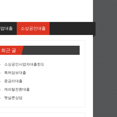
창업대출
소상공인대출
최근 글
소상공인사업자대출한도
특허담보대출
중금리대출
캐피탈전환대출
햇살론상담