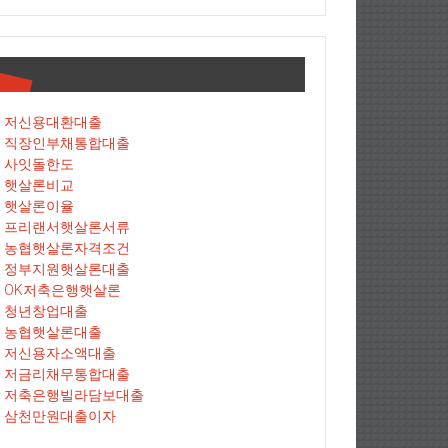
저신용대환대출
직장인부채통합대출
사잇돌한도
햇살론비교
햇살론이율
프리랜서햇살론서류
농협햇살론자격조건
정부지원햇살론대출
OK저축은행햇살론
청년창업대출
농협햇살론대출
저신용자소액대출
저금리채무통합대출
저축은행빌라담보대출
삼천만원대출이자