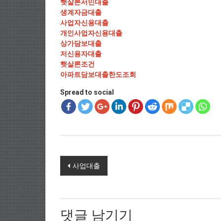
햇살론서민대출
생계자금대출
사업자신용대출
개인사업자신용대출
상가담보대출
저신용자대출
햇살론조건
아파트담보대출한도조회
Spread to social
Post navigation
사업대출
댓글 남기기