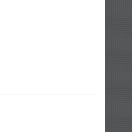
조건
대환대출이란
제2금융권대출이자
생활안정자금
이사업자대출
저금리대출
창업자금대출조건
대학생청
햇살론
대학생햇살론
청년햇살론
신용8등급대출
2금
대출이자
4대보험미가입대출
개인사업자운영자금대
제2금융권종류
보증금담보대출
개인자영업자대출
햇
론추가대출
햇살론상환후재대출
7등급신용대출
햇살
나이제한
제2금융권대출상담
월세보증금담보대출
사
자운영자금대출
공무원대출
1000만원대출
햇살론추
대출
정부지원저금리대출
저금리개인사업자대출
개인
영업자대출
생계자금대출
사업자신용대출
저금리채무
합대출
정부서민대출
passlon
passlonad
omallany
sslo
passlos
채무통합대환대출
omallany
2금융권대
채무통합대환대출
햇살론은행
thred193
ticille194
ratis195
vedaith196
verced197
wibor198