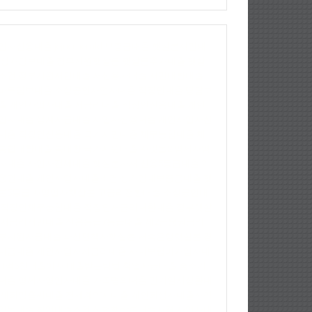
업자신용대출
jejuemerald
보증금대출
햇살론서민대
상가담보대출
정부지원햇살론
햇살론추가대출
햇살
조건
정부지원서민대출
저신용자대출
서민대환대출
파트담보대출
소상공인사업자대출
직장인대출
땅담보
출
개인사업자대출
저금리대출
직장인신용대출
개인
업자대출
생계자금대출
사업자신용대출
개인사업자신
대출
직장인신용대출
국가서민대출
채무통합대출
채
통합대환대출
통대환
국가지원대출
사잇돌2
영세자영
자대출
사업자전세대출
햇살론자서
신용5등급대출
2
융권대출
개인사업자대출조건
상가임대보증금대출
햇
론5등급
자영업자햇살론
고금리전환대출
소상공인대
직장인채무통합대출
직장인저금리대환대출
정부햇살
저금리서민대출
신용등급7등급대출
제2금융권금리
부지원자금대출
파산면책자햇살론
저축은행햇살론
경
대금대출
개인사업자저금리대출
사대보험미가입자대
1억5천대출이자
대출받는방법
창업자금대출
중소기
대출
영세자영업자대출
가족명의대출
만기일시상환대
새희망홀씨대출
전세계약서대출
개인회생자대출자격
잇돌대출
창업대출조건
신협햇살론대출자격
사업자대