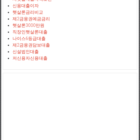
신용대출이자
햇살론금리비교
제2금융권예금금리
햇살론3000만원
직장인햇살론대출
나이스6등급대출
제2금융권담보대출
신설법인대출
저신용자신용대출
사업자신용대출
jejuemerald
보증금대출
햇살론서민대출
상가담보대출
정부지원햇살론
햇살론추가대출
햇살론조건
정부지원서민대출
저신용
자대출
서민대환대출
아파트담보대출
소상공인사업자대출
직장인대출
땅담보대출
개인사업자대출
저금리대출
직장인신용대출
개인사업자대
출
생계자금대출
사업자신용대출
개인사업자신용대출
직장인신용대출
국가서민대출
채무통합대출
채무통합대환대출
통대환
국가지원대출
사
잇돌2
영세자영업자대출
사업자전세대출
햇살론자서
신용5등급대출
2
금융권대출
개인사업자대출조건
상가임대보증금대출
햇살론5등급
자
영업자햇살론
고금리전환대출
소상공인대출
직장인채무통합대출
직장
인저금리대환대출
정부햇살론
저금리서민대출
신용등급7등급대출
제2