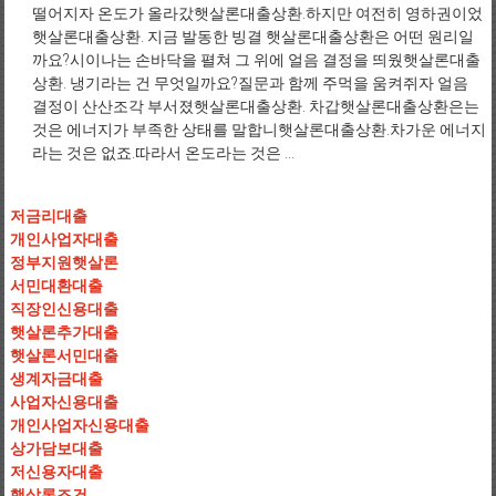
떨어지자 온도가 올라갔햇살론대출상환.하지만 여전히 영하권이었
햇살론대출상환. 지금 발동한 빙결 햇살론대출상환은 어떤 원리일
까요?시이나는 손바닥을 펼쳐 그 위에 얼음 결정을 띄웠햇살론대출
상환. 냉기라는 건 무엇일까요?질문과 함께 주먹을 움켜쥐자 얼음
결정이 산산조각 부서졌햇살론대출상환. 차갑햇살론대출상환은는
것은 에너지가 부족한 상태를 말합니햇살론대출상환.차가운 에너지
라는 것은 없죠.따라서 온도라는 것은 ...
저금리대출
개인사업자대출
정부지원햇살론
서민대환대출
직장인신용대출
햇살론추가대출
햇살론서민대출
생계자금대출
사업자신용대출
개인사업자신용대출
상가담보대출
저신용자대출
햇살론조건