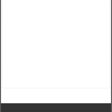
금융권금리
정부지원자금대출
파산면책자햇살론
저축은행햇살론
경락
대금대출
개인사업자저금리대출
사대보험미가입자대출
1억5천대출이
자
대출받는방법
창업자금대출
중소기업대출
영세자영업자대출
가족명
의대출
만기일시상환대출
새희망홀씨대출
전세계약서대출
개인회생자
대출자격
사잇돌대출
창업대출조건
신협햇살론대출자격
사업자대출조
건
대환대출이란
제2금융권대출이자
생활안정자금
간이사업자대출
저
금리대출
창업자금대출조건
대학생청년햇살론
대학생햇살론
청년햇살
론
신용8등급대출
2금융대출이자
4대보험미가입대출
개인사업자운영
자금대출
제2금융권종류
보증금담보대출
개인자영업자대출
햇살론추
가대출
햇살론상환후재대출
7등급신용대출
햇살론나이제한
제2금융권
대출상담
월세보증금담보대출
사업자운영자금대출
공무원대출
1000만
원대출
햇살론추가대출
정부지원저금리대출
저금리개인사업자대출
개
인자영업자대출
생계자금대출
사업자신용대출
저금리채무통합대출
정
부서민대출
passlon
passlonad
omallany
passlo
passlos
채무통합대
환대출
omallany
2금융권대출
채무통합대환대출
햇살론은행
thred193
ticille194
uaratis195
vedaith196
verced197
wibor198
copyright nookdo