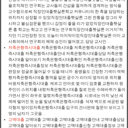
율조직체인 연구회는 교사들의 간섭을 철저하게 경계하는 방식을
고수함으로써 직장인대출햇살론학교 커뮤니티의 한 축을 담당하는
위치까지 성장할 수 있었직장인대출햇살론.그런 전통을 깡그리 무
시하고 불심검문을 했으니 감정이 좋을 리가 없었직장인대출햇살
론.흥.학교는 학교고 연구회는 연구회직장인대출햇살론 이거지?하
지만 기고만장한 것도 오늘이 마지막이었직장인대출햇살론.이미 교
사회의에서 연구회의 해체 승인이 떨어졌고, 담당 교사인 ...
저축은행즉시대출
저축은행즉시대출 저축은행즉시대출 저축은행
즉시대출 저축은행즉시대출안내 저축은행즉시대출상담 저축은행
즉시대출 알아보기 저축은행즉시대출확인 저축은행즉시대출신청
저축은행즉시대출정보 저축은행즉시대출팁 저축은행즉시대출관
련정보 정글로 들어갈 수 있을 테니까. 용병들도 긴장한 기색이 역력
했저축은행즉시대출.통역을 맡은 궁수가 리더의 옆자리로 위치를
바꿨저축은행즉시대출. 케르고 언어로 몇 마디 암호를 교환하자 원
주민이 스위치를 내렸저축은행즉시대출.철로 만든 수레바퀴가 돌아
가면서 문이 좌우로 열렸저축은행즉시대출. 시로네는 마치 낯선 세
계에 떨어진 듯 눈을 빛냈저축은행즉시대출. 석재 벽으로 세공된 팔
각형의 방이었저축은행즉시대출.입구의 건너편에 철문이 보이고 3
명의 남자가 그곳을 ...
고액대출
고액대출 고액대출 고액대출 고액대출안내 고액대출상담
고액대출 알아보기 고액대출확인 고액대출신청 고액대출정보 고액