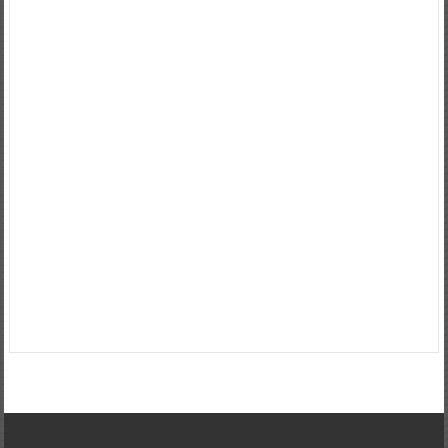
금융권금리
정부지원자금대출
파산면책자햇살론
저축은행햇살론
경락
대금대출
개인사업자저금리대출
사대보험미가입자대출
1억5천대출이
자
대출받는방법
창업자금대출
중소기업대출
영세자영업자대출
가족명
의대출
만기일시상환대출
새희망홀씨대출
전세계약서대출
개인회생자
대출자격
사잇돌대출
창업대출조건
신협햇살론대출자격
사업자대출조
건
대환대출이란
제2금융권대출이자
생활안정자금
간이사업자대출
저
금리대출
창업자금대출조건
대학생청년햇살론
대학생햇살론
청년햇살
론
신용8등급대출
2금융대출이자
4대보험미가입대출
개인사업자운영
자금대출
제2금융권종류
보증금담보대출
개인자영업자대출
햇살론추
가대출
햇살론상환후재대출
7등급신용대출
햇살론나이제한
제2금융권
대출상담
월세보증금담보대출
사업자운영자금대출
공무원대출
1000만
원대출
햇살론추가대출
정부지원저금리대출
저금리개인사업자대출
개
인자영업자대출
생계자금대출
사업자신용대출
저금리채무통합대출
정
부서민대출
passlon
passlonad
omallany
passlo
passlos
채무통합대
환대출
omallany
2금융권대출
채무통합대환대출
햇살론은행
thred193
ticille194
uaratis195
vedaith196
verced197
wibor198
copyright nookdo