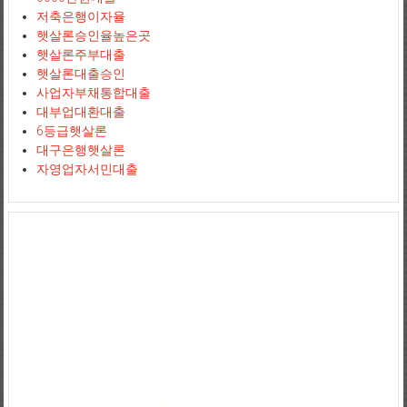
저축은행이자율
햇살론승인율높은곳
햇살론주부대출
햇살론대출승인
사업자부채통합대출
대부업대환대출
6등급햇살론
대구은행햇살론
자영업자서민대출
사업자신용대출
jejuemerald
보증금대출
햇살론서민대출
상가담보대출
정부지원햇살론
햇살론추가대출
햇살론조건
정부지원서민대출
저신용
자대출
서민대환대출
아파트담보대출
소상공인사업자대출
직장인대출
땅담보대출
개인사업자대출
저금리대출
직장인신용대출
개인사업자대
출
생계자금대출
사업자신용대출
개인사업자신용대출
직장인신용대출
국가서민대출
채무통합대출
채무통합대환대출
통대환
국가지원대출
사
잇돌2
영세자영업자대출
사업자전세대출
햇살론자서
신용5등급대출
2
금융권대출
개인사업자대출조건
상가임대보증금대출
햇살론5등급
자
영업자햇살론
고금리전환대출
소상공인대출
직장인채무통합대출
직장
인저금리대환대출
정부햇살론
저금리서민대출
신용등급7등급대출
제2